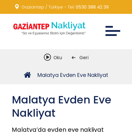
Gaziantep / Türkiye - Tel:
0530 388 42 39
Lokasyon:
Oku
Geri
Oku
Önceki
Malatya Evden Eve Nakliyat
Ana Sayfa
Malatya Evden Eve
Nakliyat
Malatya’da evden eve nakliyat