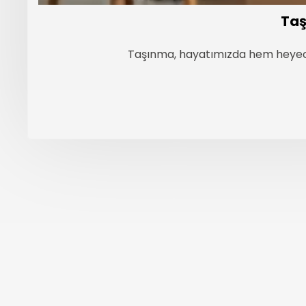
Taş
Taşınma, hayatımızda hem heyecan
←
Henüz referans eklenmemi