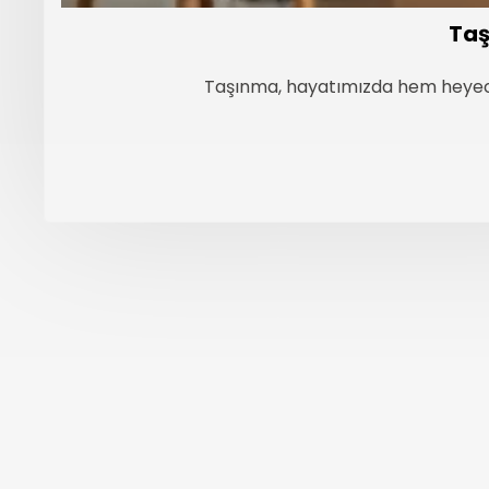
Taş
Taşınma, hayatımızda hem heyecan
←
Henüz referans eklenmemi