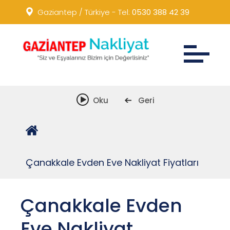
Gaziantep / Türkiye - Tel:
0530 388 42 39
Lokasyon:
Oku
Geri
Oku
Önceki
Ana Sayfa
Çanakkale Evden Eve Nakliyat Fiyatları
Çanakkale Evden
Eve Nakliyat