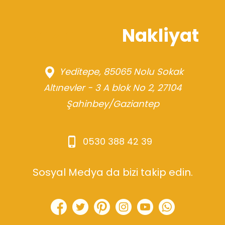
Gaziantep
Nakliyat
Yeditepe, 85065 Nolu Sokak
adres
Altınevler - 3 A blok No 2, 27104
Şahinbey/Gaziantep
0530 388 42 39
Gsm
Sosyal Medya da bizi takip edin.
facebook
twitter
pinterest
instagram
youtube
whatsapp 2