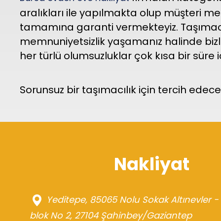
aralıkları ile yapılmakta olup müşteri m
tamamına garanti vermekteyiz. Taşımacılı
memnuniyetsizlik yaşamanız halinde bizle
her türlü olumsuzluklar çok kısa bir sür
Sorunsuz bir taşımacılık için tercih edeceğ
Gaziantep
Nakliyat
Yeditepe, 85065 Nolu Sokak Altınevler -
adres
blok No 2, 27104 Şahinbey/Gaziantep