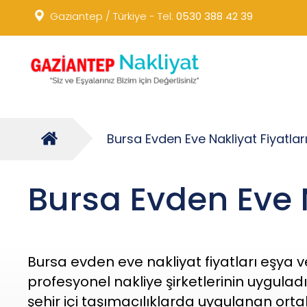
Gaziantep / Türkiye - Tel:
0530 388 42 39
Lokasyon:
Bursa Evden Eve Nakliyat Fiyatlar
Ana Sayfa
Bursa Evden Eve N
Bursa evden eve nakliyat fiyatları eşya
profesyonel nakliye şirketlerinin uygula
şehir içi taşımacılıklarda uygulanan ortal