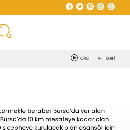
facebook
twitter
pinterest
instagram
whatsapp
Oku
Geri
Oku
Önceki
östermekle beraber Bursa’da yer alan
öre Bursa’da 10 km mesafeye kadar olan
r. Dış cepheye kurulacak olan asansör için