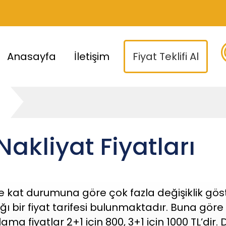
Anasayfa
İletişim
Fiyat Teklifi Al
ı
akliyat Fiyatları
 ve kat durumuna göre çok fazla değişiklik g
dığı bir fiyat tarifesi bulunmaktadır. Buna g
ama fiyatlar 2+1 için 800, 3+1 için 1000 TL’di