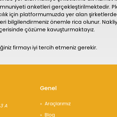
emnuniyeti anketleri gerçekleştirilmektedir. 
k için platformumuzda yer alan şirketlerden 
ri bilgilendirmeniz önemle rica olunur. Nakliy
e içerisinde çözüme kavuşturmaktayız.
iniz firmayı iyi tercih etmeniz gerekir.
Genel
Araçlarımız
 3 A
Blog