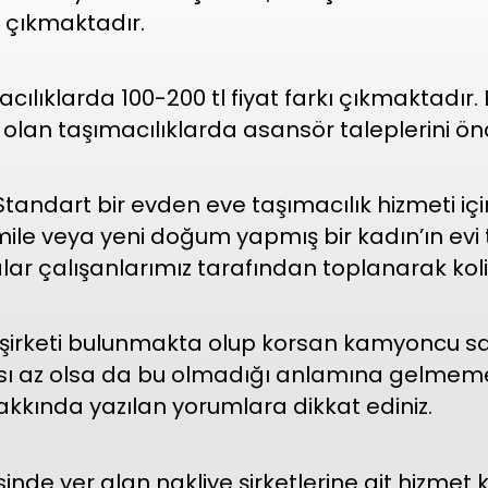
a çıkmaktadır.
acılıklarda 100-200 tl fiyat farkı çıkmaktadır
lan taşımacılıklarda asansör taleplerini ön
andart bir evden eve taşımacılık hizmeti için
mile veya yeni doğum yapmış bir kadın’ın evi 
ar çalışanlarımız tarafından toplanarak kolil
 şirketi bulunmakta olup korsan kamyoncu s
ısı az olsa da bu olmadığı anlamına gelmemek
 hakkında yazılan yorumlara dikkat ediniz.
inde yer alan nakliye şirketlerine ait hizmet k