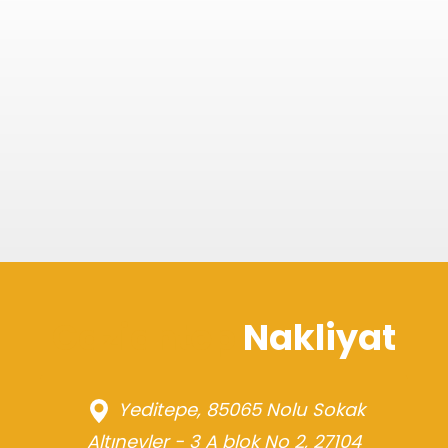
Gaziantep
Nakliyat
Yeditepe, 85065 Nolu Sokak
Altınevler - 3 A blok No 2, 27104