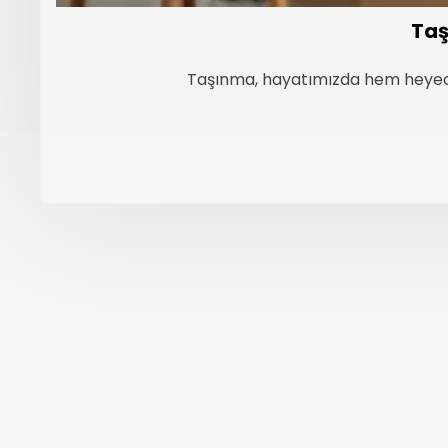
Taş
Taşınma, hayatımızda hem heyecan
←
Henüz referans eklenmemi